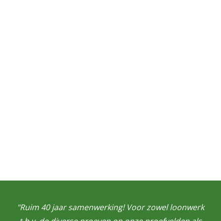
"Ruim 40 jaar samenwerking! Voor zowel loonwerk
t.b.v. de diverse proeven op onze proefvelden als